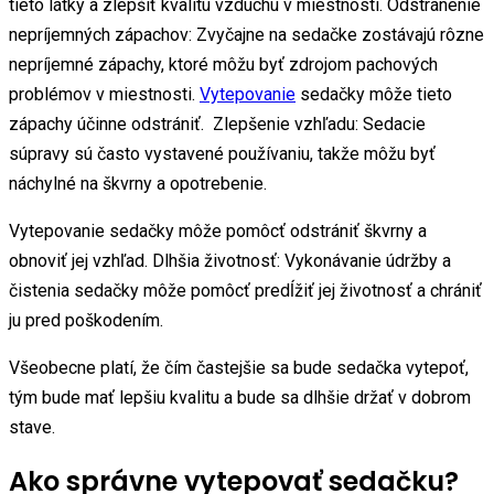
tieto látky a zlepšiť kvalitu vzduchu v miestnosti. Odstránenie
nepríjemných zápachov: Zvyčajne na sedačke zostávajú rôzne
nepríjemné zápachy, ktoré môžu byť zdrojom pachových
problémov v miestnosti.
Vytepovanie
sedačky môže tieto
zápachy účinne odstrániť. Zlepšenie vzhľadu: Sedacie
súpravy sú často vystavené používaniu, takže môžu byť
náchylné na škvrny a opotrebenie.
Vytepovanie sedačky môže pomôcť odstrániť škvrny a
obnoviť jej vzhľad. Dlhšia životnosť: Vykonávanie údržby a
čistenia sedačky môže pomôcť predĺžiť jej životnosť a chrániť
ju pred poškodením.
Všeobecne platí, že čím častejšie sa bude sedačka vytepoť,
tým bude mať lepšiu kvalitu a bude sa dlhšie držať v dobrom
stave.
Ako správne vytepovať sedačku?