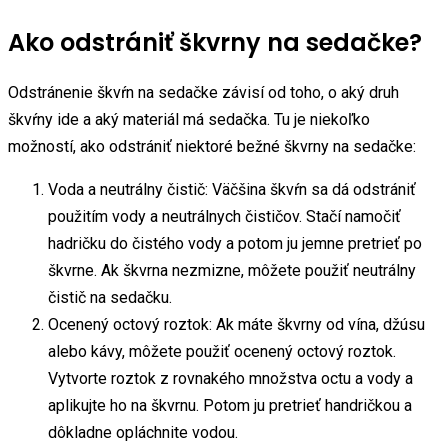
Ako odstrániť škvrny na sedačke?
Odstránenie škvŕn na sedačke závisí od toho, o aký druh
škvŕny ide a aký materiál má sedačka. Tu je niekoľko
možností, ako odstrániť niektoré bežné škvrny na sedačke:
Voda a neutrálny čistič: Väčšina škvŕn sa dá odstrániť
použitím vody a neutrálnych čističov. Stačí namočiť
hadričku do čistého vody a potom ju jemne pretrieť po
škvrne. Ak škvrna nezmizne, môžete použiť neutrálny
čistič na sedačku.
Ocenený octový roztok: Ak máte škvrny od vína, džúsu
alebo kávy, môžete použiť ocenený octový roztok.
Vytvorte roztok z rovnakého množstva octu a vody a
aplikujte ho na škvrnu. Potom ju pretrieť handričkou a
dôkladne opláchnite vodou.