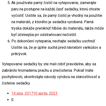
Ak používate parný čistič na vytepovanie, zamerajte
paru na postupne na každú časť sedačky, ktorú chcete
vyčistiť. Uistite sa, že parný čistič je vhodný na použitie
na materiáli, z ktorého je sedačka vyrobená. Parná
tryska dokáže preniknúť hlbšie do materiálu, takže môže
byť účinnejšia pri odstraňovaní nečistôt.
Po dokončení vytepania, nechajte sedačku uschnúť.
Uistite sa, že je úplne suchá pred návratom vankúšov a
prikrývok.
Vytepovanie sedačky by ste mali robiť pravidelne, aby sa
zabránilo hromadeniu prachu a znečistenia. Pokiaľ máte
pochybnosti, skontrolujte návody výrobcu na starostlivosť a
čistenie sedačky.
14 júna, 2017
10 apríla, 2023
0