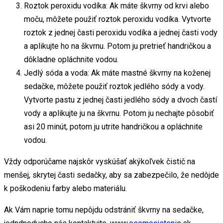
Roztok peroxidu vodíka: Ak máte škvrny od krvi alebo
moču, môžete použiť roztok peroxidu vodíka. Vytvorte
roztok z jednej časti peroxidu vodíka a jednej časti vody
a aplikujte ho na škvrnu. Potom ju pretrieť handričkou a
dôkladne opláchnite vodou.
Jedlý sóda a voda: Ak máte mastné škvrny na koženej
sedačke, môžete použiť roztok jedlého sódy a vody.
Vytvorte pastu z jednej časti jedlého sódy a dvoch častí
vody a aplikujte ju na škvrnu. Potom ju nechajte pôsobiť
asi 20 minút, potom ju utrite handričkou a opláchnite
vodou.
Vždy odporúčame najskôr vyskúšať akýkoľvek čistič na
menšej, skrytej časti sedačky, aby sa zabezpečilo, že nedôjde
k poškodeniu farby alebo materiálu.
Ak Vám naprie tomu nepôjdu odstrániť škvrny na sedačke,