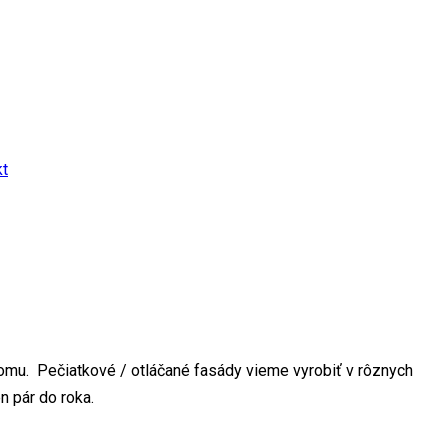
kt
domu. Pečiatkové / otláčané fasády vieme vyrobiť v rôznych
n pár do roka.