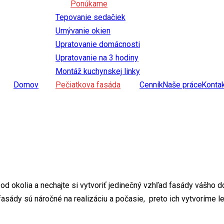
Ponúkame
Tepovanie sedačiek
Umývanie okien
Upratovanie domácnosti
Upratovanie na 3 hodiny
Montáž kuchynskej linky
Domov
Pečiatkova fasáda
Cenník
Naše práce
Konta
d okolia a nechajte si vytvoriť jedinečný vzhľad fasády vášho 
sády sú náročné na realizáciu a počasie, preto ich vytvoríme le