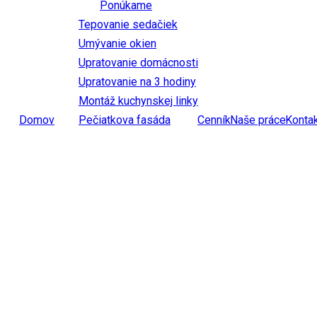
Ponúkame
Tepovanie sedačiek
Umývanie okien
Upratovanie domácnosti
Upratovanie na 3 hodiny
Montáž kuchynskej linky
Domov
Pečiatkova fasáda
Cenník
Naše práce
Konta